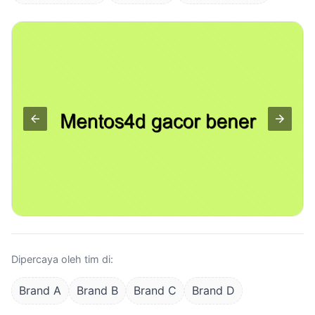
Dipercaya oleh tim di:
Brand A
Brand B
Brand C
Brand D