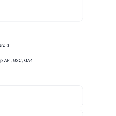
droid
pp API, GSC, GA4