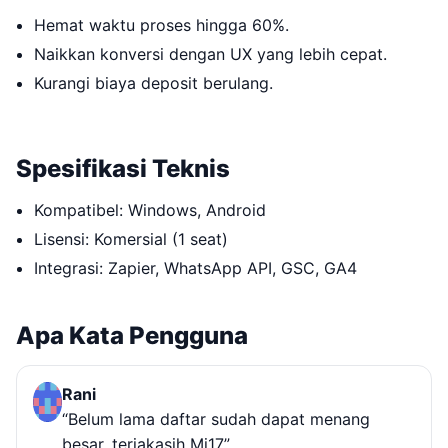
Hemat waktu proses hingga 60%.
Naikkan konversi dengan UX yang lebih cepat.
Kurangi biaya deposit berulang.
Spesifikasi Teknis
Kompatibel: Windows, Android
Lisensi: Komersial (1 seat)
Integrasi: Zapier, WhatsApp API, GSC, GA4
Apa Kata Pengguna
Rani
“Belum lama daftar sudah dapat menang
besar, teriakasih Mi17”