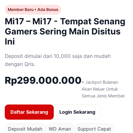
Member Baru • Ada Bonus
Mi17 – Mi17 - Tempat Senang
Gamers Sering Main Disitus
Ini
Deposit dimulai dari 10,000 saja dan mudah
dengan Qris.
Rp299.000.000
• Jackpot Bulanan
Akan Keluar Untuk
Semua Jenis Member.
Daftar Sekarang
Login Sekarang
Deposit Mudah
WD Aman
Support Cepat