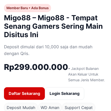
Member Baru • Ada Bonus
Migo88 – Migo88 - Tempat
Senang Gamers Sering Main
Disitus Ini
Deposit dimulai dari 10,000 saja dan mudah
dengan Qris.
Rp299.000.000
• Jackpot Bulanan
Akan Keluar Untuk
Semua Jenis Member.
Daftar Sekarang
Login Sekarang
Deposit Mudah
WD Aman
Support Cepat