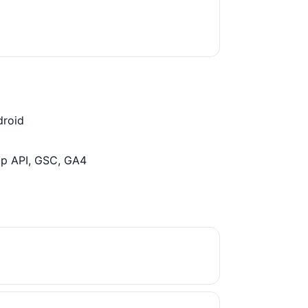
droid
pp API, GSC, GA4