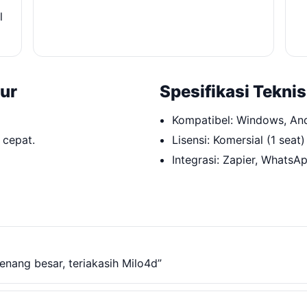
l
ur
Spesifikasi Teknis
Kompatibel: Windows, An
 cepat.
Lisensi: Komersial (1 seat)
Integrasi: Zapier, WhatsA
nang besar, teriakasih Milo4d”