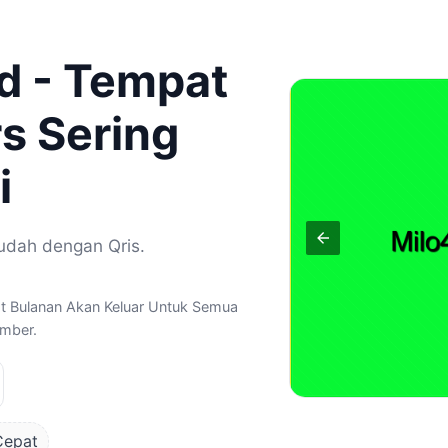
d - Tempat
s Sering
i
mudah dengan Qris.
t Bulanan Akan Keluar Untuk Semua
mber.
Cepat