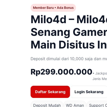
Member Baru • Ada Bonus
Milo4d – Milo4
Senang Gamer
Main Disitus In
Deposit dimulai dari 10,000 saja dan 
Rp299.000.000
• Jackpo
Jenis Me
Daftar Sekarang
Login Sekarang
Deposit Mudah
WD Aman
Support 