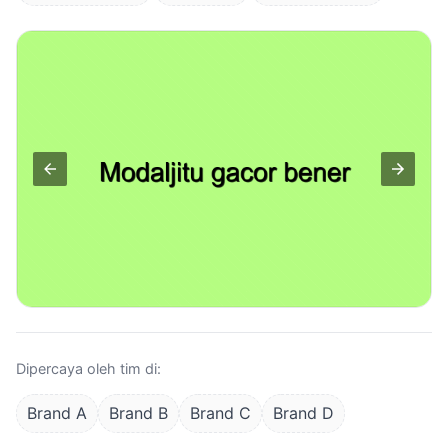
Dipercaya oleh tim di:
Brand A
Brand B
Brand C
Brand D