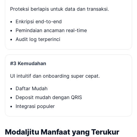
Proteksi berlapis untuk data dan transaksi.
Enkripsi end-to-end
Pemindaian ancaman real-time
Audit log terperinci
#3 Kemudahan
UI intuitif dan onboarding super cepat.
Daftar Mudah
Deposit mudah dengan QRIS
Integrasi populer
Modaljitu Manfaat yang Terukur