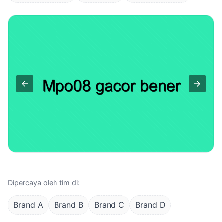
Dipercaya oleh tim di:
Brand A
Brand B
Brand C
Brand D