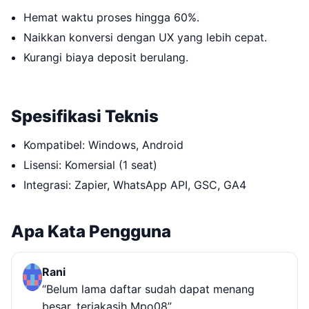
Hemat waktu proses hingga 60%.
Naikkan konversi dengan UX yang lebih cepat.
Kurangi biaya deposit berulang.
Spesifikasi Teknis
Kompatibel: Windows, Android
Lisensi: Komersial (1 seat)
Integrasi: Zapier, WhatsApp API, GSC, GA4
Apa Kata Pengguna
Rani
“Belum lama daftar sudah dapat menang
besar, teriakasih Mpo08”