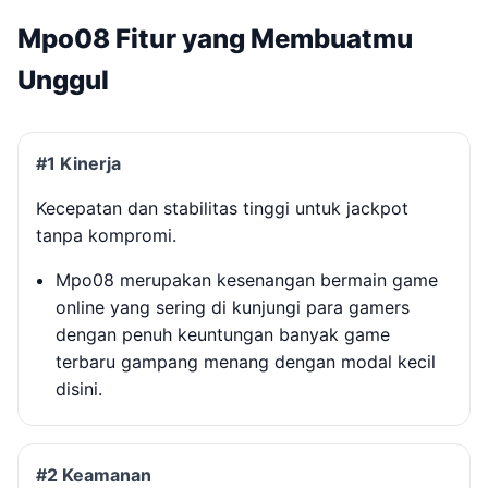
Mpo08 Fitur yang Membuatmu
Unggul
#1 Kinerja
Kecepatan dan stabilitas tinggi untuk jackpot
tanpa kompromi.
Mpo08 merupakan kesenangan bermain game
online yang sering di kunjungi para gamers
dengan penuh keuntungan banyak game
terbaru gampang menang dengan modal kecil
disini.
#2 Keamanan