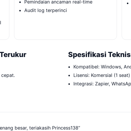
Pemindaian ancaman real-time
Audit log terperinci
l
 Terukur
Spesifikasi Teknis
Kompatibel: Windows, An
 cepat.
Lisensi: Komersial (1 seat)
Integrasi: Zapier, WhatsA
nang besar, teriakasih Princess138”