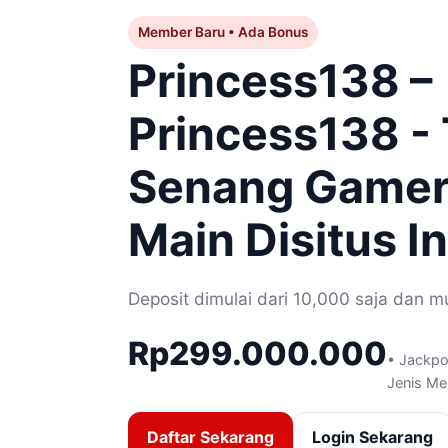
Member Baru • Ada Bonus
Princess138 –
Princess138 -
Senang Gamer
Main Disitus In
Deposit dimulai dari 10,000 saja dan 
Rp299.000.000
• Jackpo
Jenis Me
Daftar Sekarang
Login Sekarang