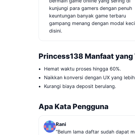
bermain game online yang sering di
kunjungi para gamers dengan penuh
keuntungan banyak game terbaru
gampang menang dengan modal keci
disini.
Princess138 Manfaat yang
Hemat waktu proses hingga 60%.
Naikkan konversi dengan UX yang lebih
Kurangi biaya deposit berulang.
Apa Kata Pengguna
Rani
“Belum lama daftar sudah dapat me