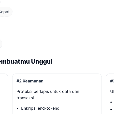
Cepat
Membuatmu Unggul
#2 Keamanan
#
Proteksi berlapis untuk data dan
U
transaksi.
Enkripsi end-to-end