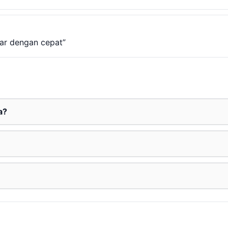
sar dengan cepat”
a?