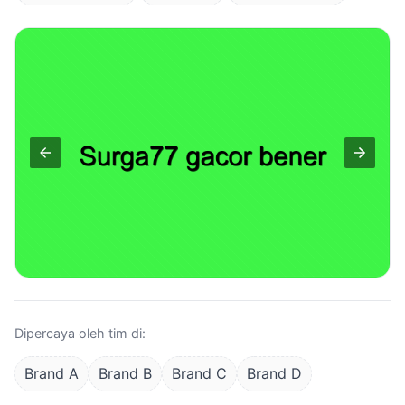
Dipercaya oleh tim di:
Brand A
Brand B
Brand C
Brand D