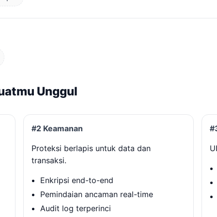
uatmu Unggul
#2 Keamanan
#
Proteksi berlapis untuk data dan
U
transaksi.
Enkripsi end-to-end
Pemindaian ancaman real-time
Audit log terperinci