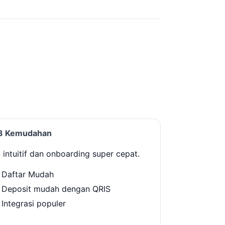
3 Kemudahan
I intuitif dan onboarding super cepat.
Daftar Mudah
Deposit mudah dengan QRIS
Integrasi populer