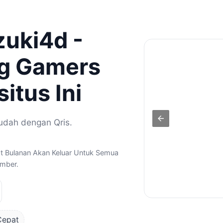
zuki4d -
g Gamers
itus Ini
mudah dengan Qris.
t Bulanan Akan Keluar Untuk Semua
mber.
Cepat