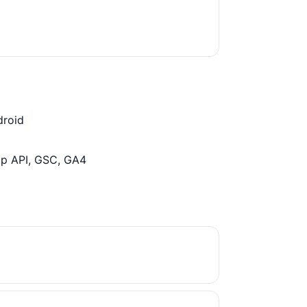
droid
pp API, GSC, GA4