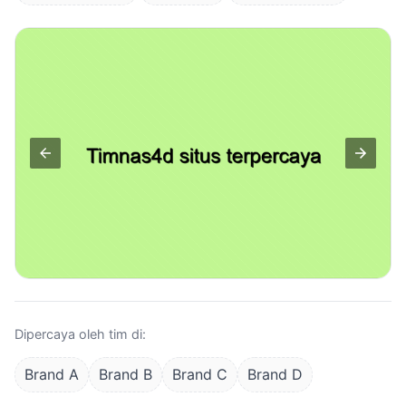
Dipercaya oleh tim di:
Brand A
Brand B
Brand C
Brand D