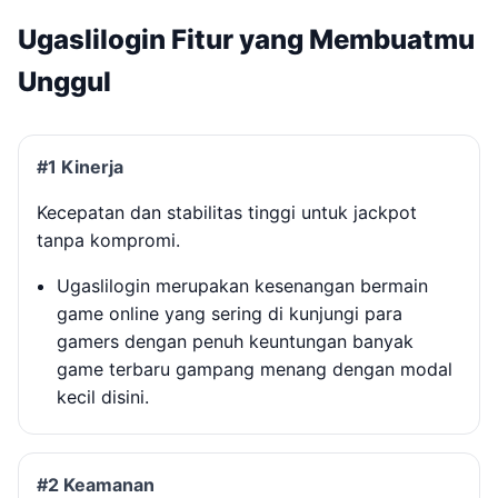
Ugaslilogin Fitur yang Membuatmu
Unggul
#1 Kinerja
Kecepatan dan stabilitas tinggi untuk jackpot
tanpa kompromi.
Ugaslilogin merupakan kesenangan bermain
game online yang sering di kunjungi para
gamers dengan penuh keuntungan banyak
game terbaru gampang menang dengan modal
kecil disini.
#2 Keamanan