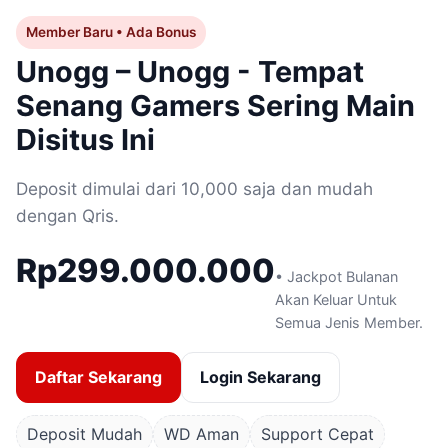
Member Baru • Ada Bonus
Unogg – Unogg - Tempat
Senang Gamers Sering Main
Disitus Ini
Deposit dimulai dari 10,000 saja dan mudah
dengan Qris.
Rp299.000.000
• Jackpot Bulanan
Akan Keluar Untuk
Semua Jenis Member.
Daftar Sekarang
Login Sekarang
Deposit Mudah
WD Aman
Support Cepat