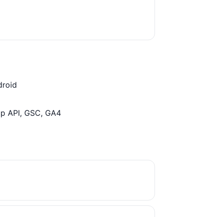
droid
pp API, GSC, GA4