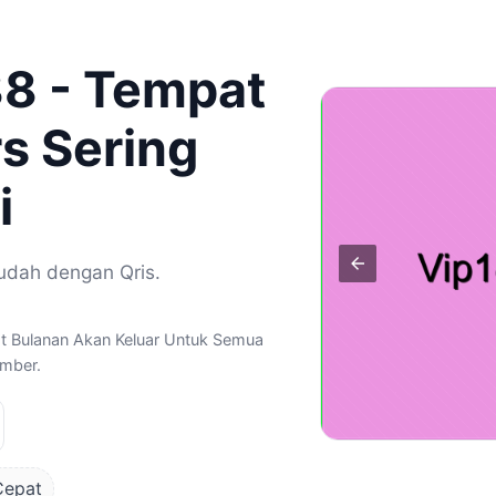
88 - Tempat
s Sering
i
mudah dengan Qris.
t Bulanan Akan Keluar Untuk Semua
mber.
Cepat