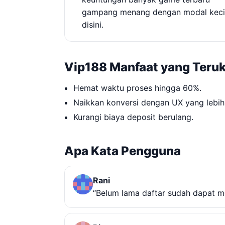
gampang menang dengan modal keci
disini.
Vip188 Manfaat yang Teru
Hemat waktu proses hingga 60%.
Naikkan konversi dengan UX yang lebih
Kurangi biaya deposit berulang.
Apa Kata Pengguna
Rani
“Belum lama daftar sudah dapat me