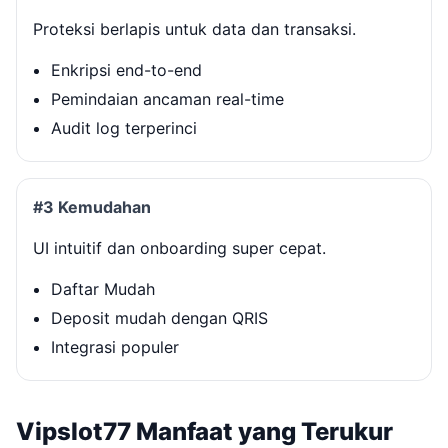
Proteksi berlapis untuk data dan transaksi.
Enkripsi end-to-end
Pemindaian ancaman real-time
Audit log terperinci
#3 Kemudahan
UI intuitif dan onboarding super cepat.
Daftar Mudah
Deposit mudah dengan QRIS
Integrasi populer
Vipslot77 Manfaat yang Terukur