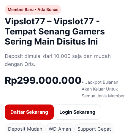
Member Baru • Ada Bonus
Vipslot77 – Vipslot77 -
Tempat Senang Gamers
Sering Main Disitus Ini
Deposit dimulai dari 10,000 saja dan mudah
dengan Qris.
Rp299.000.000
• Jackpot Bulanan
Akan Keluar Untuk
Semua Jenis Member.
Daftar Sekarang
Login Sekarang
Deposit Mudah
WD Aman
Support Cepat