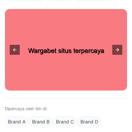
Dipercaya oleh tim di:
Brand A
Brand B
Brand C
Brand D