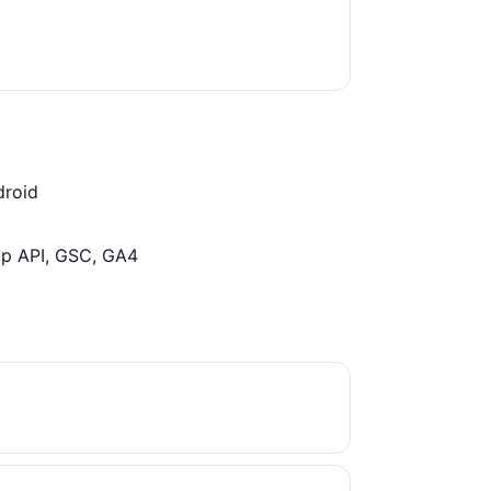
droid
pp API, GSC, GA4