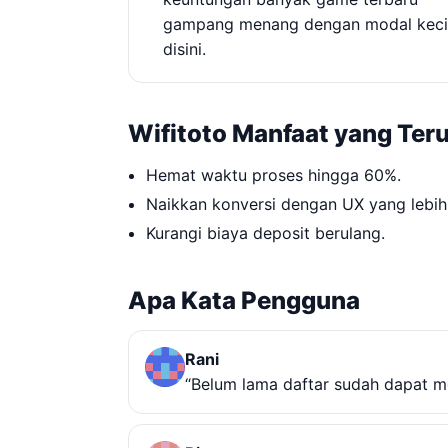
gampang menang dengan modal keci
disini.
Wifitoto Manfaat yang Ter
Hemat waktu proses hingga 60%.
Naikkan konversi dengan UX yang lebih
Kurangi biaya deposit berulang.
Apa Kata Pengguna
Rani
“Belum lama daftar sudah dapat me