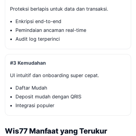
Proteksi berlapis untuk data dan transaksi.
Enkripsi end-to-end
Pemindaian ancaman real-time
Audit log terperinci
#3 Kemudahan
UI intuitif dan onboarding super cepat.
Daftar Mudah
Deposit mudah dengan QRIS
Integrasi populer
Wis77 Manfaat yang Terukur