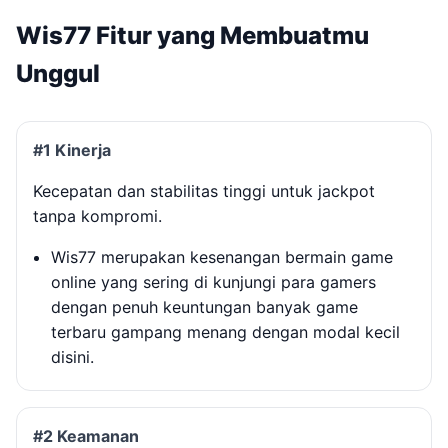
Wis77 Fitur yang Membuatmu
Unggul
#1 Kinerja
Kecepatan dan stabilitas tinggi untuk jackpot
tanpa kompromi.
Wis77 merupakan kesenangan bermain game
online yang sering di kunjungi para gamers
dengan penuh keuntungan banyak game
terbaru gampang menang dengan modal kecil
disini.
#2 Keamanan