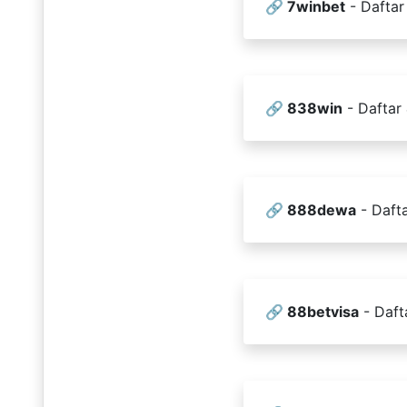
🔗 7winbet
- Dafta
🔗 838win
- Daftar
🔗 888dewa
- Daft
🔗 88betvisa
- Daft