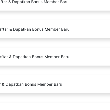
ftar & Dapatkan Bonus Member Baru
aftar & Dapatkan Bonus Member Baru
aftar & Dapatkan Bonus Member Baru
r & Dapatkan Bonus Member Baru