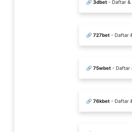
🔗 3dbet
- Daftar 
🔗 727bet
- Daftar
🔗 75wbet
- Daftar
🔗 76kbet
- Daftar