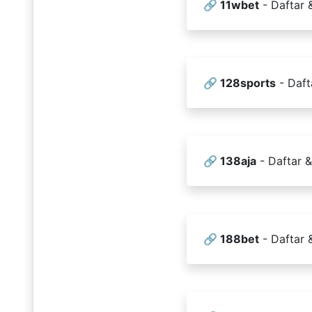
🔗 11wbet
- Daftar
🔗 128sports
- Daft
🔗 138aja
- Daftar 
🔗 188bet
- Daftar