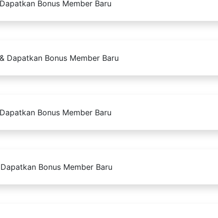
 Dapatkan Bonus Member Baru
 & Dapatkan Bonus Member Baru
 Dapatkan Bonus Member Baru
& Dapatkan Bonus Member Baru