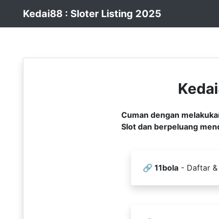
Kedai88 : Sloter Listing 2025
Kedai
Cuman dengan melakukan 
Slot dan berpeluang mend
🔗 11bola
- Daftar 