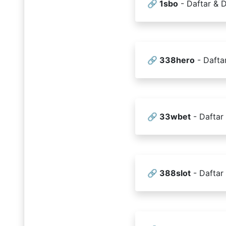
🔗 1sbo
- Daftar & 
🔗 338hero
- Dafta
🔗 33wbet
- Daftar
🔗 388slot
- Daftar